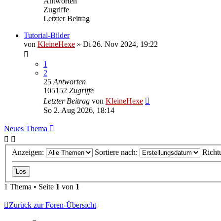
Antworten
Zugriffe
Letzter Beitrag
Tutorial-Bilder
von
KleineHexe
»
Di 26. Nov 2024, 19:22
1
2
25
Antworten
105152
Zugriffe
Letzter Beitrag
von
KleineHexe
So 2. Aug 2026, 18:14
Neues Thema
Anzeigen:
Sortiere nach:
Richt
1 Thema • Seite
1
von
1
Zurück zur Foren-Übersicht