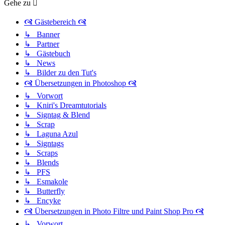
Gehe zu
🙧 Gästebereich 🙧
↳ Banner
↳ Partner
↳ Gästebuch
↳ News
↳ Bilder zu den Tut's
🙧 Übersetzungen in Photoshop 🙧
↳ Vorwort
↳ Kniri's Dreamtutorials
↳ Signtag & Blend
↳ Scrap
↳ Laguna Azul
↳ Signtags
↳ Scraps
↳ Blends
↳ PFS
↳ Esmakole
↳ Butterfly
↳ Encyke
🙧 Übersetzungen in Photo Filtre und Paint Shop Pro 🙧
↳ Vorwort