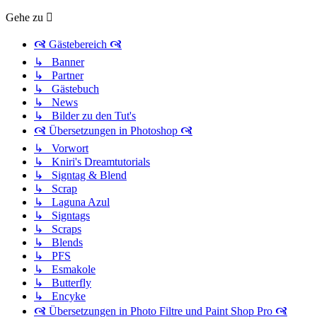
Gehe zu
🙧 Gästebereich 🙧
↳ Banner
↳ Partner
↳ Gästebuch
↳ News
↳ Bilder zu den Tut's
🙧 Übersetzungen in Photoshop 🙧
↳ Vorwort
↳ Kniri's Dreamtutorials
↳ Signtag & Blend
↳ Scrap
↳ Laguna Azul
↳ Signtags
↳ Scraps
↳ Blends
↳ PFS
↳ Esmakole
↳ Butterfly
↳ Encyke
🙧 Übersetzungen in Photo Filtre und Paint Shop Pro 🙧