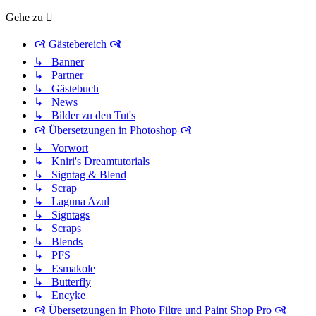
Gehe zu
🙧 Gästebereich 🙧
↳ Banner
↳ Partner
↳ Gästebuch
↳ News
↳ Bilder zu den Tut's
🙧 Übersetzungen in Photoshop 🙧
↳ Vorwort
↳ Kniri's Dreamtutorials
↳ Signtag & Blend
↳ Scrap
↳ Laguna Azul
↳ Signtags
↳ Scraps
↳ Blends
↳ PFS
↳ Esmakole
↳ Butterfly
↳ Encyke
🙧 Übersetzungen in Photo Filtre und Paint Shop Pro 🙧