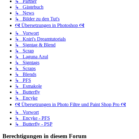
↳ Partner
↳ Gästebuch
↳ News
↳ Bilder zu den Tut's
🙧 Übersetzungen in Photoshop 🙧
↳ Vorwort
↳ Kniri's Dreamtutorials
↳ Signtag & Blend
↳ Scrap
↳ Laguna Azul
↳ Signtags
↳ Scraps
↳ Blends
↳ PFS
↳ Esmakole
↳ Butterfly
↳ Encyke
🙧 Übersetzungen in Photo Filtre und Paint Shop Pro 🙧
↳ Vorwort
↳ Encyke - PFS
↳ Butterfly - PSP
Berechtigungen in diesem Forum