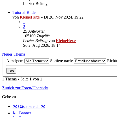
Letzter Beitrag
Tutorial-Bilder
von
KleineHexe
»
Di 26. Nov 2024, 19:22
1
2
25
Antworten
105100
Zugriffe
Letzter Beitrag
von
KleineHexe
So 2. Aug 2026, 18:14
Neues Thema
Anzeigen:
Sortiere nach:
Richt
1 Thema • Seite
1
von
1
Zurück zur Foren-Übersicht
Gehe zu
🙧 Gästebereich 🙧
↳ Banner