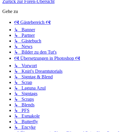
Zurück zur Foren-Übersicht
Gehe zu
🙧 Gästebereich 🙧
↳ Banner
↳ Partner
↳ Gästebuch
↳ News
↳ Bilder zu den Tut's
🙧 Übersetzungen in Photoshop 🙧
↳ Vorwort
↳ Kniri's Dreamtutorials
↳ Signtag & Blend
↳ Scrap
↳ Laguna Azul
↳ Signtags
↳ Scraps
↳ Blends
↳ PFS
↳ Esmakole
↳ Butterfly
↳ Encyke