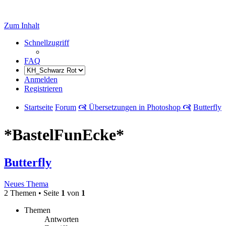
Zum Inhalt
Schnellzugriff
FAQ
Anmelden
Registrieren
Startseite
Forum
🙧 Übersetzungen in Photoshop 🙧
Butterfly
*BastelFunEcke*
Butterfly
Neues Thema
2 Themen • Seite
1
von
1
Themen
Antworten