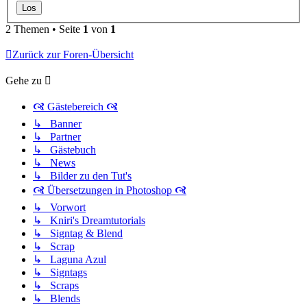
2 Themen • Seite
1
von
1
Zurück zur Foren-Übersicht
Gehe zu
🙧 Gästebereich 🙧
↳ Banner
↳ Partner
↳ Gästebuch
↳ News
↳ Bilder zu den Tut's
🙧 Übersetzungen in Photoshop 🙧
↳ Vorwort
↳ Kniri's Dreamtutorials
↳ Signtag & Blend
↳ Scrap
↳ Laguna Azul
↳ Signtags
↳ Scraps
↳ Blends