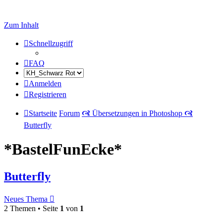
Zum Inhalt
Schnellzugriff
FAQ
Anmelden
Registrieren
Startseite
Forum
🙧 Übersetzungen in Photoshop 🙧
Butterfly
*BastelFunEcke*
Butterfly
Neues Thema
2 Themen • Seite
1
von
1