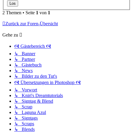
2 Themen • Seite
1
von
1
Zurück zur Foren-Übersicht
Gehe zu
🙧 Gästebereich 🙧
↳ Banner
↳ Partner
↳ Gästebuch
↳ News
↳ Bilder zu den Tut's
🙧 Übersetzungen in Photoshop 🙧
↳ Vorwort
↳ Kniri's Dreamtutorials
↳ Signtag & Blend
↳ Scrap
↳ Laguna Azul
↳ Signtags
↳ Scraps
↳ Blends