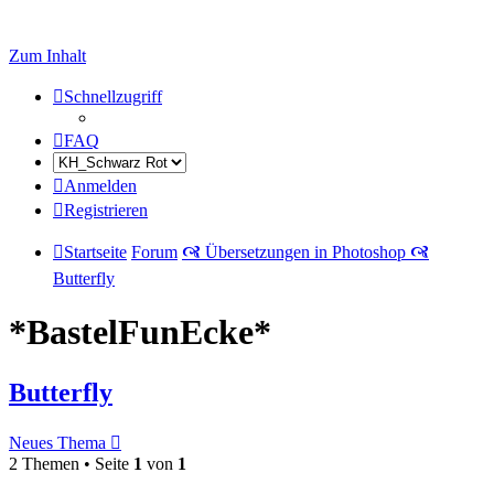
Zum Inhalt
Schnellzugriff
FAQ
Anmelden
Registrieren
Startseite
Forum
🙧 Übersetzungen in Photoshop 🙧
Butterfly
*BastelFunEcke*
Butterfly
Neues Thema
2 Themen • Seite
1
von
1