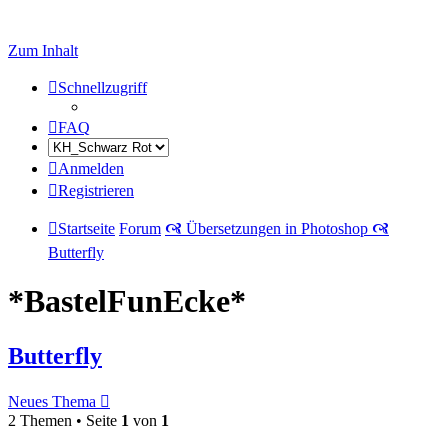
Zum Inhalt
Schnellzugriff
FAQ
Anmelden
Registrieren
Startseite
Forum
🙧 Übersetzungen in Photoshop 🙧
Butterfly
*BastelFunEcke*
Butterfly
Neues Thema
2 Themen • Seite
1
von
1