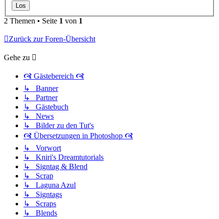
2 Themen • Seite
1
von
1
Zurück zur Foren-Übersicht
Gehe zu
🙧 Gästebereich 🙧
↳ Banner
↳ Partner
↳ Gästebuch
↳ News
↳ Bilder zu den Tut's
🙧 Übersetzungen in Photoshop 🙧
↳ Vorwort
↳ Kniri's Dreamtutorials
↳ Signtag & Blend
↳ Scrap
↳ Laguna Azul
↳ Signtags
↳ Scraps
↳ Blends