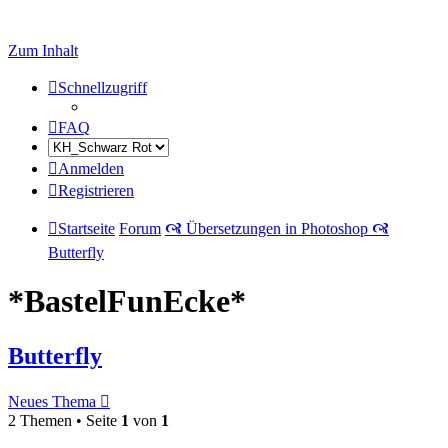
Zum Inhalt
Schnellzugriff
FAQ
Anmelden
Registrieren
Startseite
Forum
🙧 Übersetzungen in Photoshop 🙧
Butterfly
*BastelFunEcke*
Butterfly
Neues Thema
2 Themen • Seite
1
von
1