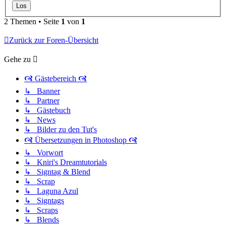
2 Themen • Seite
1
von
1
Zurück zur Foren-Übersicht
Gehe zu
🙧 Gästebereich 🙧
↳ Banner
↳ Partner
↳ Gästebuch
↳ News
↳ Bilder zu den Tut's
🙧 Übersetzungen in Photoshop 🙧
↳ Vorwort
↳ Kniri's Dreamtutorials
↳ Signtag & Blend
↳ Scrap
↳ Laguna Azul
↳ Signtags
↳ Scraps
↳ Blends