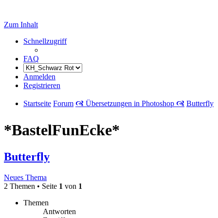
Zum Inhalt
Schnellzugriff
FAQ
Anmelden
Registrieren
Startseite
Forum
🙧 Übersetzungen in Photoshop 🙧
Butterfly
*BastelFunEcke*
Butterfly
Neues Thema
2 Themen • Seite
1
von
1
Themen
Antworten