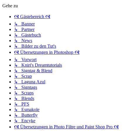
Gehe zu
🙧 Gästebereich 🙧
↳ Banner
↳ Partner
↳ Gästebuch
↳ News
↳ Bilder zu den Tut's
🙧 Übersetzungen in Photoshop 🙧
↳ Vorwort
↳ Kniri's Dreamtutorials
↳ Signtag & Blend
↳ Scrap
↳ Laguna Azul
↳ Signtags
↳ Scraps
↳ Blends
↳ PFS
↳ Esmakole
↳ Butterfly
↳ Encyke
🙧 Übersetzungen in Photo Filtre und Paint Shop Pro 🙧