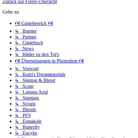
Zurück zur Foren-Übersicht
Gehe zu
🙧 Gästebereich 🙧
↳ Banner
↳ Partner
↳ Gästebuch
↳ News
↳ Bilder zu den Tut's
🙧 Übersetzungen in Photoshop 🙧
↳ Vorwort
↳ Kniri's Dreamtutorials
↳ Signtag & Blend
↳ Scrap
↳ Laguna Azul
↳ Signtags
↳ Scraps
↳ Blends
↳ PFS
↳ Esmakole
↳ Butterfly
↳ Encyke