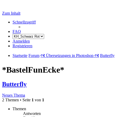
Zum Inhalt
Schnellzugriff
FAQ
Anmelden
Registrieren
Startseite
Forum
🙧 Übersetzungen in Photoshop 🙧
Butterfly
*BastelFunEcke*
Butterfly
Neues Thema
2 Themen • Seite
1
von
1
Themen
Antworten