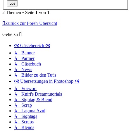
2 Themen • Seite
1
von
1
Zurück zur Foren-Übersicht
Gehe zu
🙧 Gästebereich 🙧
↳ Banner
↳ Partner
↳ Gästebuch
↳ News
↳ Bilder zu den Tut's
🙧 Übersetzungen in Photoshop 🙧
↳ Vorwort
↳ Kniri's Dreamtutorials
↳ Signtag & Blend
↳ Scrap
↳ Laguna Azul
↳ Signtags
↳ Scraps
↳ Blends