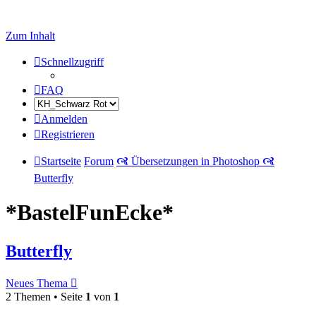
Zum Inhalt
Schnellzugriff
FAQ
Anmelden
Registrieren
Startseite
Forum
🙧 Übersetzungen in Photoshop 🙧
Butterfly
*BastelFunEcke*
Butterfly
Neues Thema
2 Themen • Seite
1
von
1