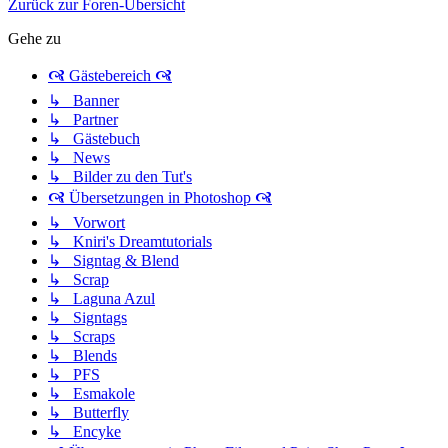
Zurück zur Foren-Übersicht
Gehe zu
🙧 Gästebereich 🙧
↳ Banner
↳ Partner
↳ Gästebuch
↳ News
↳ Bilder zu den Tut's
🙧 Übersetzungen in Photoshop 🙧
↳ Vorwort
↳ Kniri's Dreamtutorials
↳ Signtag & Blend
↳ Scrap
↳ Laguna Azul
↳ Signtags
↳ Scraps
↳ Blends
↳ PFS
↳ Esmakole
↳ Butterfly
↳ Encyke