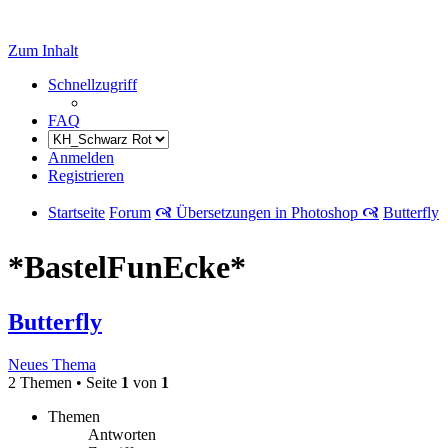
Zum Inhalt
Schnellzugriff
FAQ
Anmelden
Registrieren
Startseite
Forum
🙧 Übersetzungen in Photoshop 🙧
Butterfly
*BastelFunEcke*
Butterfly
Neues Thema
2 Themen • Seite
1
von
1
Themen
Antworten