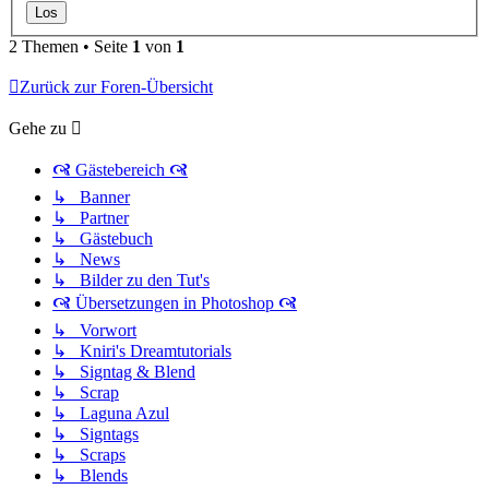
2 Themen • Seite
1
von
1
Zurück zur Foren-Übersicht
Gehe zu
🙧 Gästebereich 🙧
↳ Banner
↳ Partner
↳ Gästebuch
↳ News
↳ Bilder zu den Tut's
🙧 Übersetzungen in Photoshop 🙧
↳ Vorwort
↳ Kniri's Dreamtutorials
↳ Signtag & Blend
↳ Scrap
↳ Laguna Azul
↳ Signtags
↳ Scraps
↳ Blends