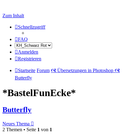
Zum Inhalt
Schnellzugriff
FAQ
Anmelden
Registrieren
Startseite
Forum
🙧 Übersetzungen in Photoshop 🙧
Butterfly
*BastelFunEcke*
Butterfly
Neues Thema
2 Themen • Seite
1
von
1