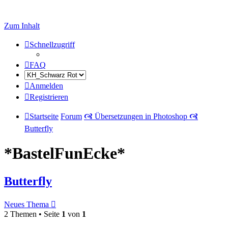
Zum Inhalt
Schnellzugriff
FAQ
Anmelden
Registrieren
Startseite
Forum
🙧 Übersetzungen in Photoshop 🙧
Butterfly
*BastelFunEcke*
Butterfly
Neues Thema
2 Themen • Seite
1
von
1