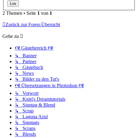
2 Themen • Seite
1
von
1
Zurück zur Foren-Übersicht
Gehe zu
🙧 Gästebereich 🙧
↳ Banner
↳ Partner
↳ Gästebuch
↳ News
↳ Bilder zu den Tut's
🙧 Übersetzungen in Photoshop 🙧
↳ Vorwort
↳ Kniri's Dreamtutorials
↳ Signtag & Blend
↳ Scrap
↳ Laguna Azul
↳ Signtags
↳ Scraps
↳ Blends