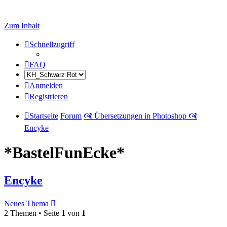
Zum Inhalt
Schnellzugriff
FAQ
Anmelden
Registrieren
Startseite
Forum
🙧 Übersetzungen in Photoshop 🙧
Encyke
*BastelFunEcke*
Encyke
Neues Thema
2 Themen • Seite
1
von
1