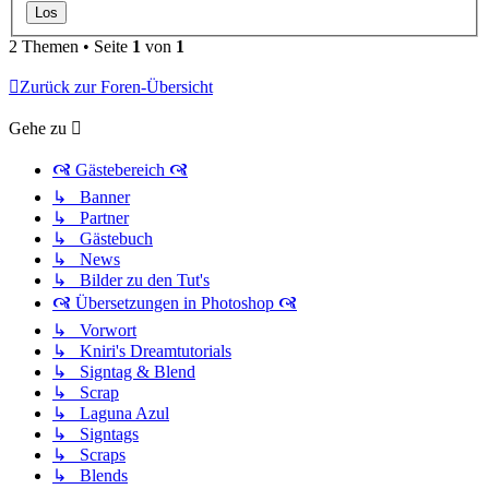
2 Themen • Seite
1
von
1
Zurück zur Foren-Übersicht
Gehe zu
🙧 Gästebereich 🙧
↳ Banner
↳ Partner
↳ Gästebuch
↳ News
↳ Bilder zu den Tut's
🙧 Übersetzungen in Photoshop 🙧
↳ Vorwort
↳ Kniri's Dreamtutorials
↳ Signtag & Blend
↳ Scrap
↳ Laguna Azul
↳ Signtags
↳ Scraps
↳ Blends