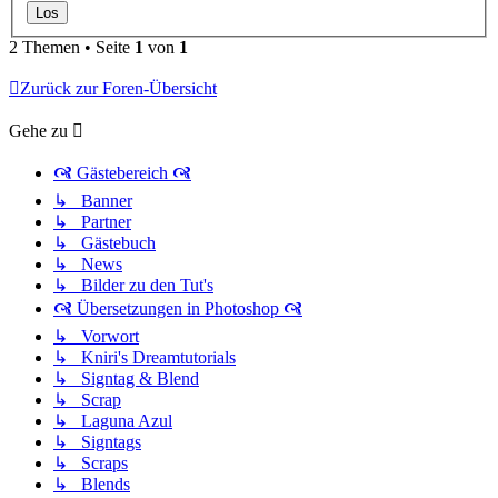
2 Themen • Seite
1
von
1
Zurück zur Foren-Übersicht
Gehe zu
🙧 Gästebereich 🙧
↳ Banner
↳ Partner
↳ Gästebuch
↳ News
↳ Bilder zu den Tut's
🙧 Übersetzungen in Photoshop 🙧
↳ Vorwort
↳ Kniri's Dreamtutorials
↳ Signtag & Blend
↳ Scrap
↳ Laguna Azul
↳ Signtags
↳ Scraps
↳ Blends