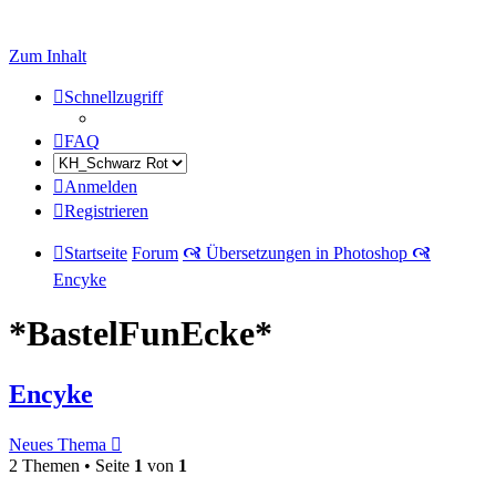
Zum Inhalt
Schnellzugriff
FAQ
Anmelden
Registrieren
Startseite
Forum
🙧 Übersetzungen in Photoshop 🙧
Encyke
*BastelFunEcke*
Encyke
Neues Thema
2 Themen • Seite
1
von
1