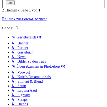
2 Themen • Seite
1
von
1
Zurück zur Foren-Übersicht
Gehe zu
🙧 Gästebereich 🙧
↳ Banner
↳ Partner
↳ Gästebuch
↳ News
↳ Bilder zu den Tut's
🙧 Übersetzungen in Photoshop 🙧
↳ Vorwort
↳ Kniri's Dreamtutorials
↳ Signtag & Blend
↳ Scrap
↳ Laguna Azul
↳ Signtags
↳ Scraps
↳ Blends