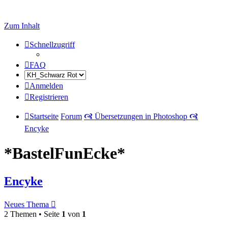
Zum Inhalt
Schnellzugriff
FAQ
Anmelden
Registrieren
Startseite
Forum
🙧 Übersetzungen in Photoshop 🙧
Encyke
*BastelFunEcke*
Encyke
Neues Thema
2 Themen • Seite
1
von
1