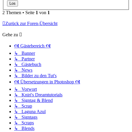
2 Themen • Seite
1
von
1
Zurück zur Foren-Übersicht
Gehe zu
🙧 Gästebereich 🙧
↳ Banner
↳ Partner
↳ Gästebuch
↳ News
↳ Bilder zu den Tut's
🙧 Übersetzungen in Photoshop 🙧
↳ Vorwort
↳ Kniri's Dreamtutorials
↳ Signtag & Blend
↳ Scrap
↳ Laguna Azul
↳ Signtags
↳ Scraps
↳ Blends