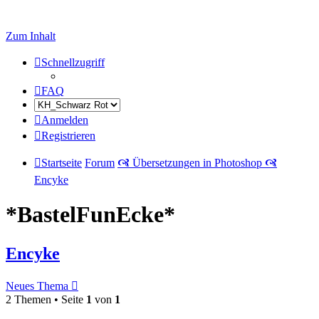
Zum Inhalt
Schnellzugriff
FAQ
Anmelden
Registrieren
Startseite
Forum
🙧 Übersetzungen in Photoshop 🙧
Encyke
*BastelFunEcke*
Encyke
Neues Thema
2 Themen • Seite
1
von
1