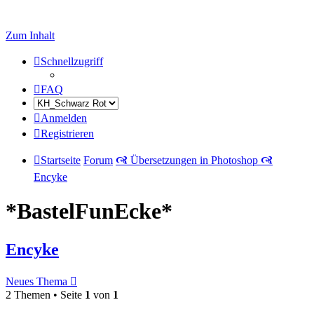
Zum Inhalt
Schnellzugriff
FAQ
Anmelden
Registrieren
Startseite
Forum
🙧 Übersetzungen in Photoshop 🙧
Encyke
*BastelFunEcke*
Encyke
Neues Thema
2 Themen • Seite
1
von
1