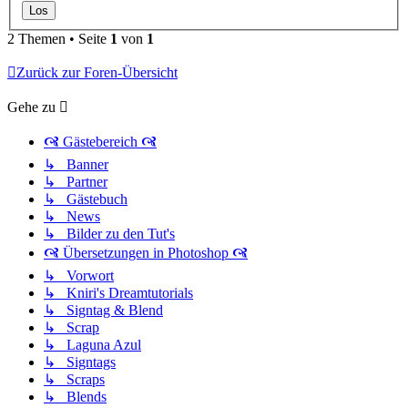
2 Themen • Seite
1
von
1
Zurück zur Foren-Übersicht
Gehe zu
🙧 Gästebereich 🙧
↳ Banner
↳ Partner
↳ Gästebuch
↳ News
↳ Bilder zu den Tut's
🙧 Übersetzungen in Photoshop 🙧
↳ Vorwort
↳ Kniri's Dreamtutorials
↳ Signtag & Blend
↳ Scrap
↳ Laguna Azul
↳ Signtags
↳ Scraps
↳ Blends