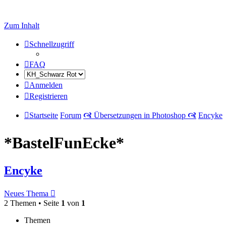
Zum Inhalt
Schnellzugriff
FAQ
Anmelden
Registrieren
Startseite
Forum
🙧 Übersetzungen in Photoshop 🙧
Encyke
*BastelFunEcke*
Encyke
Neues Thema
2 Themen • Seite
1
von
1
Themen