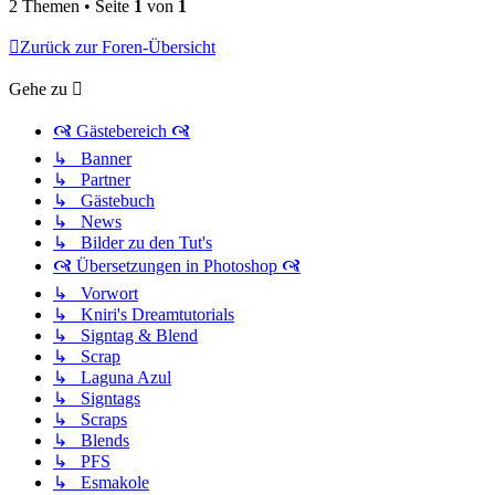
2 Themen • Seite
1
von
1
Zurück zur Foren-Übersicht
Gehe zu
🙧 Gästebereich 🙧
↳ Banner
↳ Partner
↳ Gästebuch
↳ News
↳ Bilder zu den Tut's
🙧 Übersetzungen in Photoshop 🙧
↳ Vorwort
↳ Kniri's Dreamtutorials
↳ Signtag & Blend
↳ Scrap
↳ Laguna Azul
↳ Signtags
↳ Scraps
↳ Blends
↳ PFS
↳ Esmakole