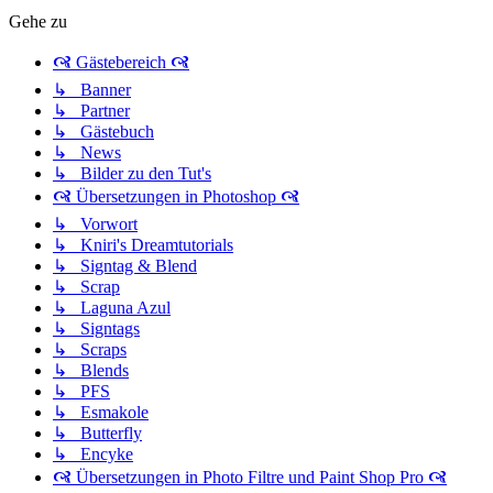
Gehe zu
🙧 Gästebereich 🙧
↳ Banner
↳ Partner
↳ Gästebuch
↳ News
↳ Bilder zu den Tut's
🙧 Übersetzungen in Photoshop 🙧
↳ Vorwort
↳ Kniri's Dreamtutorials
↳ Signtag & Blend
↳ Scrap
↳ Laguna Azul
↳ Signtags
↳ Scraps
↳ Blends
↳ PFS
↳ Esmakole
↳ Butterfly
↳ Encyke
🙧 Übersetzungen in Photo Filtre und Paint Shop Pro 🙧