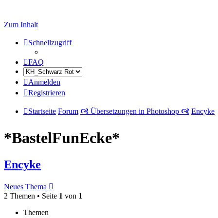
Zum Inhalt
Schnellzugriff
FAQ
Anmelden
Registrieren
Startseite
Forum
🙧 Übersetzungen in Photoshop 🙧
Encyke
*BastelFunEcke*
Encyke
Neues Thema
2 Themen • Seite
1
von
1
Themen