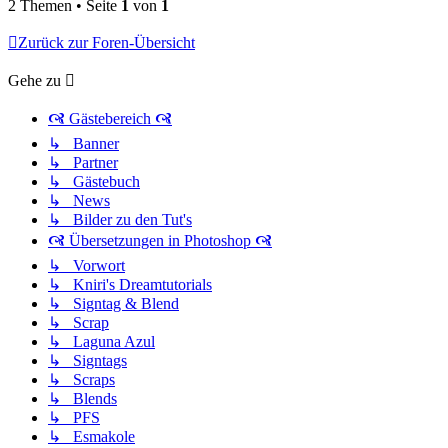
2 Themen • Seite
1
von
1
Zurück zur Foren-Übersicht
Gehe zu
🙧 Gästebereich 🙧
↳ Banner
↳ Partner
↳ Gästebuch
↳ News
↳ Bilder zu den Tut's
🙧 Übersetzungen in Photoshop 🙧
↳ Vorwort
↳ Kniri's Dreamtutorials
↳ Signtag & Blend
↳ Scrap
↳ Laguna Azul
↳ Signtags
↳ Scraps
↳ Blends
↳ PFS
↳ Esmakole