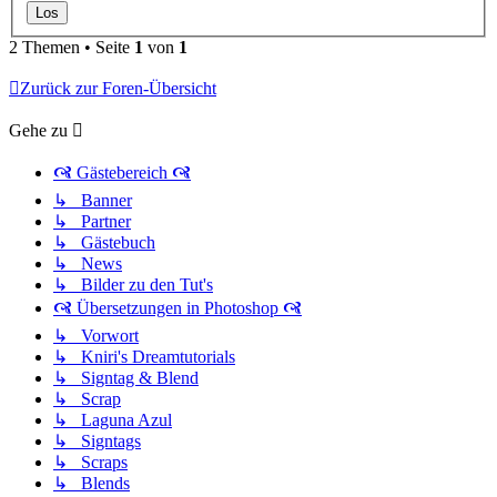
2 Themen • Seite
1
von
1
Zurück zur Foren-Übersicht
Gehe zu
🙧 Gästebereich 🙧
↳ Banner
↳ Partner
↳ Gästebuch
↳ News
↳ Bilder zu den Tut's
🙧 Übersetzungen in Photoshop 🙧
↳ Vorwort
↳ Kniri's Dreamtutorials
↳ Signtag & Blend
↳ Scrap
↳ Laguna Azul
↳ Signtags
↳ Scraps
↳ Blends