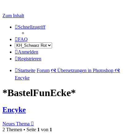
Zum Inhalt
Schnellzugriff
FAQ
Anmelden
Registrieren
Startseite
Forum
🙧 Übersetzungen in Photoshop 🙧
Encyke
*BastelFunEcke*
Encyke
Neues Thema
2 Themen • Seite
1
von
1