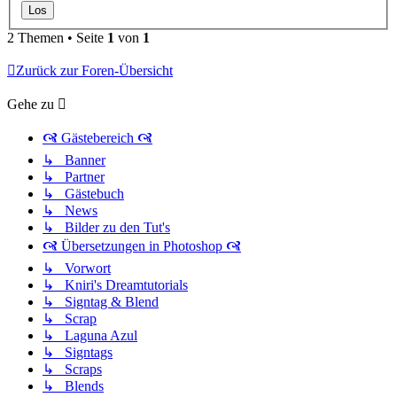
2 Themen • Seite
1
von
1
Zurück zur Foren-Übersicht
Gehe zu
🙧 Gästebereich 🙧
↳ Banner
↳ Partner
↳ Gästebuch
↳ News
↳ Bilder zu den Tut's
🙧 Übersetzungen in Photoshop 🙧
↳ Vorwort
↳ Kniri's Dreamtutorials
↳ Signtag & Blend
↳ Scrap
↳ Laguna Azul
↳ Signtags
↳ Scraps
↳ Blends