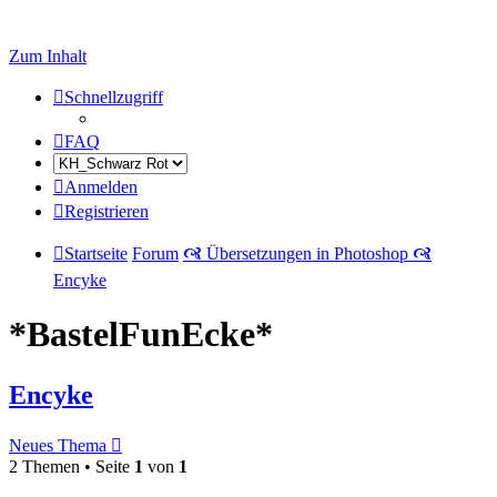
Zum Inhalt
Schnellzugriff
FAQ
Anmelden
Registrieren
Startseite
Forum
🙧 Übersetzungen in Photoshop 🙧
Encyke
*BastelFunEcke*
Encyke
Neues Thema
2 Themen • Seite
1
von
1