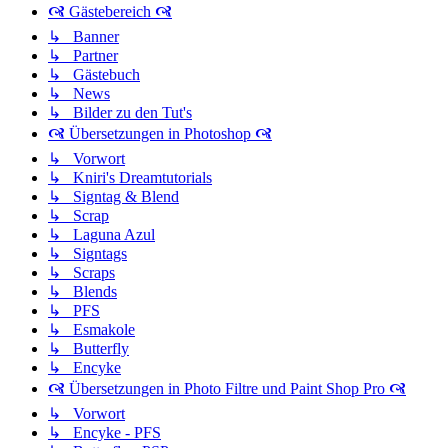
🙧 Gästebereich 🙧
↳ Banner
↳ Partner
↳ Gästebuch
↳ News
↳ Bilder zu den Tut's
🙧 Übersetzungen in Photoshop 🙧
↳ Vorwort
↳ Kniri's Dreamtutorials
↳ Signtag & Blend
↳ Scrap
↳ Laguna Azul
↳ Signtags
↳ Scraps
↳ Blends
↳ PFS
↳ Esmakole
↳ Butterfly
↳ Encyke
🙧 Übersetzungen in Photo Filtre und Paint Shop Pro 🙧
↳ Vorwort
↳ Encyke - PFS