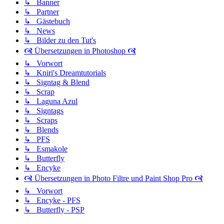
↳ Banner
↳ Partner
↳ Gästebuch
↳ News
↳ Bilder zu den Tut's
🙧 Übersetzungen in Photoshop 🙧
↳ Vorwort
↳ Kniri's Dreamtutorials
↳ Signtag & Blend
↳ Scrap
↳ Laguna Azul
↳ Signtags
↳ Scraps
↳ Blends
↳ PFS
↳ Esmakole
↳ Butterfly
↳ Encyke
🙧 Übersetzungen in Photo Filtre und Paint Shop Pro 🙧
↳ Vorwort
↳ Encyke - PFS
↳ Butterfly - PSP