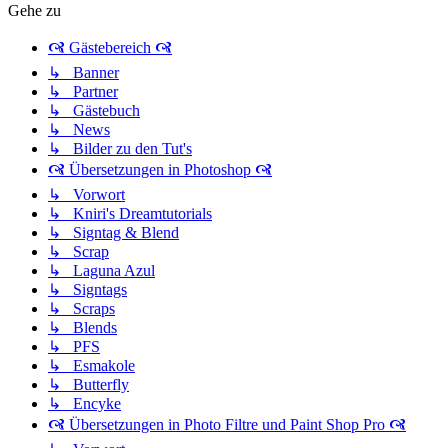
Gehe zu
🙧 Gästebereich 🙧
↳ Banner
↳ Partner
↳ Gästebuch
↳ News
↳ Bilder zu den Tut's
🙧 Übersetzungen in Photoshop 🙧
↳ Vorwort
↳ Kniri's Dreamtutorials
↳ Signtag & Blend
↳ Scrap
↳ Laguna Azul
↳ Signtags
↳ Scraps
↳ Blends
↳ PFS
↳ Esmakole
↳ Butterfly
↳ Encyke
🙧 Übersetzungen in Photo Filtre und Paint Shop Pro 🙧