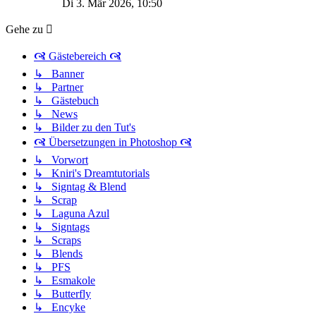
Di 3. Mär 2026, 10:50
Gehe zu
🙧 Gästebereich 🙧
↳ Banner
↳ Partner
↳ Gästebuch
↳ News
↳ Bilder zu den Tut's
🙧 Übersetzungen in Photoshop 🙧
↳ Vorwort
↳ Kniri's Dreamtutorials
↳ Signtag & Blend
↳ Scrap
↳ Laguna Azul
↳ Signtags
↳ Scraps
↳ Blends
↳ PFS
↳ Esmakole
↳ Butterfly
↳ Encyke