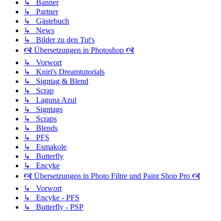
↳ Banner
↳ Partner
↳ Gästebuch
↳ News
↳ Bilder zu den Tut's
🙧 Übersetzungen in Photoshop 🙧
↳ Vorwort
↳ Kniri's Dreamtutorials
↳ Signtag & Blend
↳ Scrap
↳ Laguna Azul
↳ Signtags
↳ Scraps
↳ Blends
↳ PFS
↳ Esmakole
↳ Butterfly
↳ Encyke
🙧 Übersetzungen in Photo Filtre und Paint Shop Pro 🙧
↳ Vorwort
↳ Encyke - PFS
↳ Butterfly - PSP