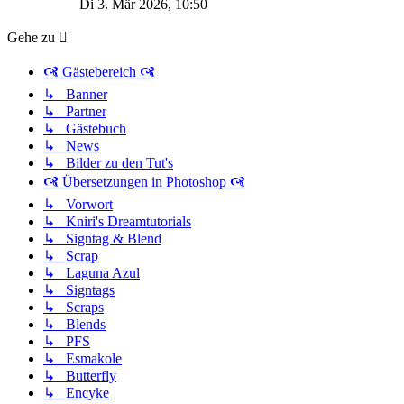
Di 3. Mär 2026, 10:50
Gehe zu
🙧 Gästebereich 🙧
↳ Banner
↳ Partner
↳ Gästebuch
↳ News
↳ Bilder zu den Tut's
🙧 Übersetzungen in Photoshop 🙧
↳ Vorwort
↳ Kniri's Dreamtutorials
↳ Signtag & Blend
↳ Scrap
↳ Laguna Azul
↳ Signtags
↳ Scraps
↳ Blends
↳ PFS
↳ Esmakole
↳ Butterfly
↳ Encyke