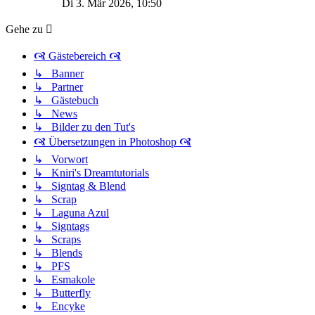
Di 3. Mär 2026, 10:50
Gehe zu
🙧 Gästebereich 🙧
↳ Banner
↳ Partner
↳ Gästebuch
↳ News
↳ Bilder zu den Tut's
🙧 Übersetzungen in Photoshop 🙧
↳ Vorwort
↳ Kniri's Dreamtutorials
↳ Signtag & Blend
↳ Scrap
↳ Laguna Azul
↳ Signtags
↳ Scraps
↳ Blends
↳ PFS
↳ Esmakole
↳ Butterfly
↳ Encyke