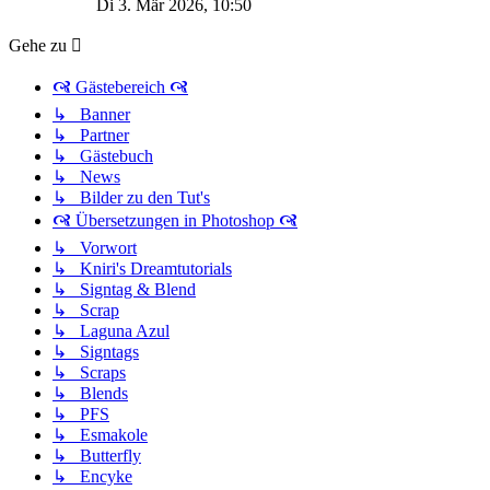
Di 3. Mär 2026, 10:50
Gehe zu
🙧 Gästebereich 🙧
↳ Banner
↳ Partner
↳ Gästebuch
↳ News
↳ Bilder zu den Tut's
🙧 Übersetzungen in Photoshop 🙧
↳ Vorwort
↳ Kniri's Dreamtutorials
↳ Signtag & Blend
↳ Scrap
↳ Laguna Azul
↳ Signtags
↳ Scraps
↳ Blends
↳ PFS
↳ Esmakole
↳ Butterfly
↳ Encyke