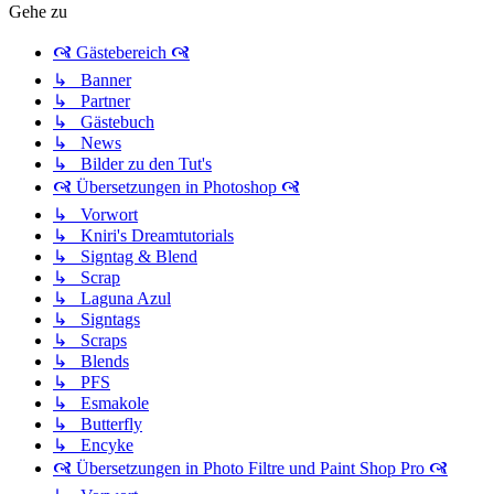
Gehe zu
🙧 Gästebereich 🙧
↳ Banner
↳ Partner
↳ Gästebuch
↳ News
↳ Bilder zu den Tut's
🙧 Übersetzungen in Photoshop 🙧
↳ Vorwort
↳ Kniri's Dreamtutorials
↳ Signtag & Blend
↳ Scrap
↳ Laguna Azul
↳ Signtags
↳ Scraps
↳ Blends
↳ PFS
↳ Esmakole
↳ Butterfly
↳ Encyke
🙧 Übersetzungen in Photo Filtre und Paint Shop Pro 🙧