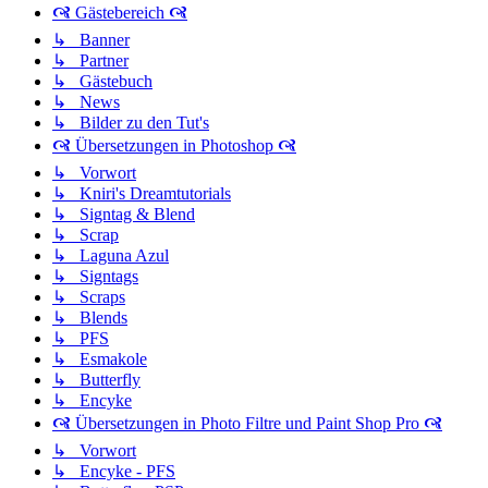
🙧 Gästebereich 🙧
↳ Banner
↳ Partner
↳ Gästebuch
↳ News
↳ Bilder zu den Tut's
🙧 Übersetzungen in Photoshop 🙧
↳ Vorwort
↳ Kniri's Dreamtutorials
↳ Signtag & Blend
↳ Scrap
↳ Laguna Azul
↳ Signtags
↳ Scraps
↳ Blends
↳ PFS
↳ Esmakole
↳ Butterfly
↳ Encyke
🙧 Übersetzungen in Photo Filtre und Paint Shop Pro 🙧
↳ Vorwort
↳ Encyke - PFS