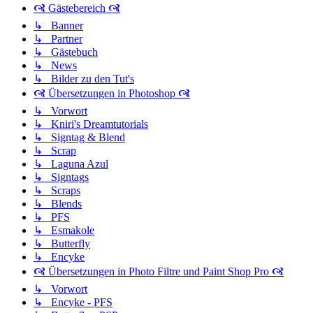
🙧 Gästebereich 🙧
↳ Banner
↳ Partner
↳ Gästebuch
↳ News
↳ Bilder zu den Tut's
🙧 Übersetzungen in Photoshop 🙧
↳ Vorwort
↳ Kniri's Dreamtutorials
↳ Signtag & Blend
↳ Scrap
↳ Laguna Azul
↳ Signtags
↳ Scraps
↳ Blends
↳ PFS
↳ Esmakole
↳ Butterfly
↳ Encyke
🙧 Übersetzungen in Photo Filtre und Paint Shop Pro 🙧
↳ Vorwort
↳ Encyke - PFS