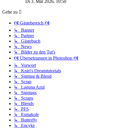
Di 3. Mär 2026, 10:50
Gehe zu
🙧 Gästebereich 🙧
↳ Banner
↳ Partner
↳ Gästebuch
↳ News
↳ Bilder zu den Tut's
🙧 Übersetzungen in Photoshop 🙧
↳ Vorwort
↳ Kniri's Dreamtutorials
↳ Signtag & Blend
↳ Scrap
↳ Laguna Azul
↳ Signtags
↳ Scraps
↳ Blends
↳ PFS
↳ Esmakole
↳ Butterfly
↳ Encyke