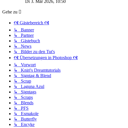
Di 3. Mär 2026, 10:50
Gehe zu
🙧 Gästebereich 🙧
↳ Banner
↳ Partner
↳ Gästebuch
↳ News
↳ Bilder zu den Tut's
🙧 Übersetzungen in Photoshop 🙧
↳ Vorwort
↳ Kniri's Dreamtutorials
↳ Signtag & Blend
↳ Scrap
↳ Laguna Azul
↳ Signtags
↳ Scraps
↳ Blends
↳ PFS
↳ Esmakole
↳ Butterfly
↳ Encyke