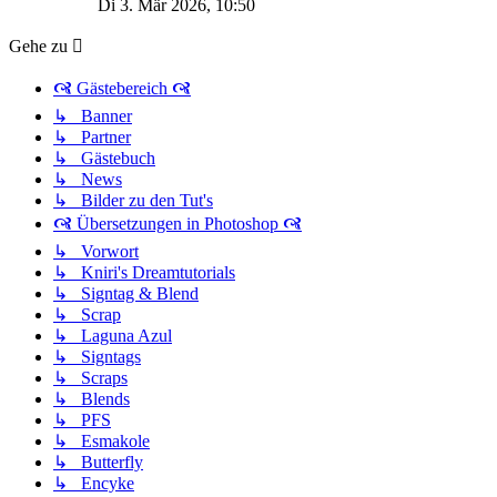
Di 3. Mär 2026, 10:50
Gehe zu
🙧 Gästebereich 🙧
↳ Banner
↳ Partner
↳ Gästebuch
↳ News
↳ Bilder zu den Tut's
🙧 Übersetzungen in Photoshop 🙧
↳ Vorwort
↳ Kniri's Dreamtutorials
↳ Signtag & Blend
↳ Scrap
↳ Laguna Azul
↳ Signtags
↳ Scraps
↳ Blends
↳ PFS
↳ Esmakole
↳ Butterfly
↳ Encyke