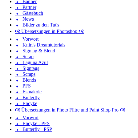
↳ Banner
↳ Partner
↳ Gästebuch
↳ News
↳ Bilder zu den Tut's
🙧 Übersetzungen in Photoshop 🙧
↳ Vorwort
↳ Kniri's Dreamtutorials
↳ Signtag & Blend
↳ Scrap
↳ Laguna Azul
↳ Signtags
↳ Scraps
↳ Blends
↳ PFS
↳ Esmakole
↳ Butterfly
↳ Encyke
🙧 Übersetzungen in Photo Filtre und Paint Shop Pro 🙧
↳ Vorwort
↳ Encyke - PFS
↳ Butterfly - PSP