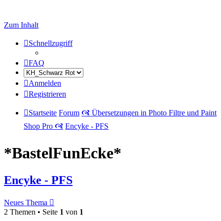
Zum Inhalt
Schnellzugriff
FAQ
Anmelden
Registrieren
Startseite
Forum
🙧 Übersetzungen in Photo Filtre und Paint
Shop Pro 🙧
Encyke - PFS
*BastelFunEcke*
Encyke - PFS
Neues Thema
2 Themen • Seite
1
von
1