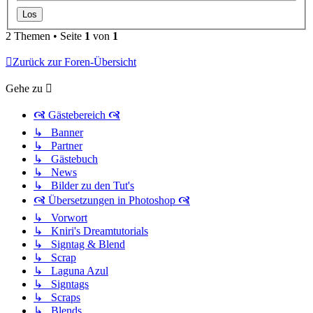
2 Themen • Seite
1
von
1
Zurück zur Foren-Übersicht
Gehe zu
🙧 Gästebereich 🙧
↳ Banner
↳ Partner
↳ Gästebuch
↳ News
↳ Bilder zu den Tut's
🙧 Übersetzungen in Photoshop 🙧
↳ Vorwort
↳ Kniri's Dreamtutorials
↳ Signtag & Blend
↳ Scrap
↳ Laguna Azul
↳ Signtags
↳ Scraps
↳ Blends