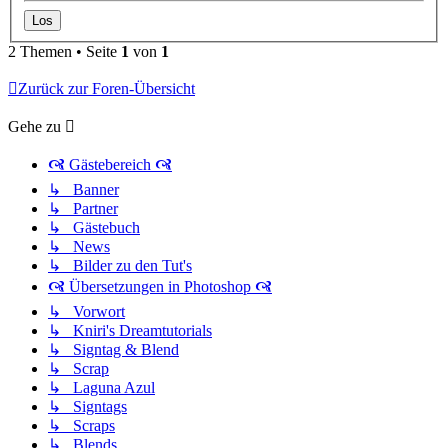
2 Themen • Seite
1
von
1
Zurück zur Foren-Übersicht
Gehe zu
🙧 Gästebereich 🙧
↳ Banner
↳ Partner
↳ Gästebuch
↳ News
↳ Bilder zu den Tut's
🙧 Übersetzungen in Photoshop 🙧
↳ Vorwort
↳ Kniri's Dreamtutorials
↳ Signtag & Blend
↳ Scrap
↳ Laguna Azul
↳ Signtags
↳ Scraps
↳ Blends