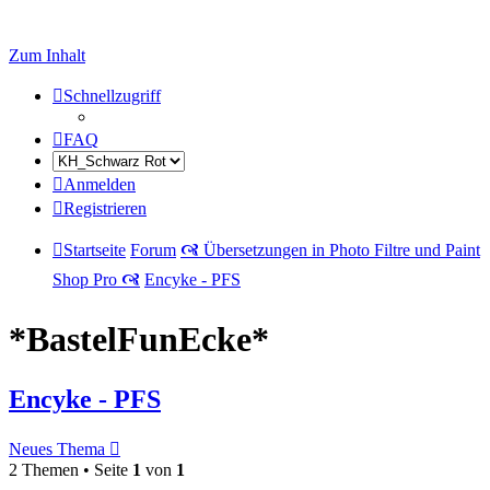
Zum Inhalt
Schnellzugriff
FAQ
Anmelden
Registrieren
Startseite
Forum
🙧 Übersetzungen in Photo Filtre und Paint
Shop Pro 🙧
Encyke - PFS
*BastelFunEcke*
Encyke - PFS
Neues Thema
2 Themen • Seite
1
von
1