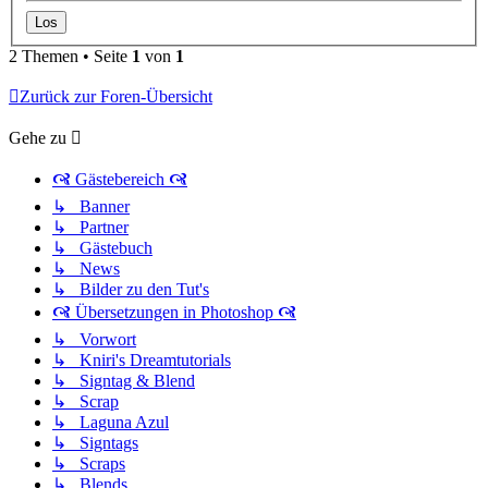
2 Themen • Seite
1
von
1
Zurück zur Foren-Übersicht
Gehe zu
🙧 Gästebereich 🙧
↳ Banner
↳ Partner
↳ Gästebuch
↳ News
↳ Bilder zu den Tut's
🙧 Übersetzungen in Photoshop 🙧
↳ Vorwort
↳ Kniri's Dreamtutorials
↳ Signtag & Blend
↳ Scrap
↳ Laguna Azul
↳ Signtags
↳ Scraps
↳ Blends