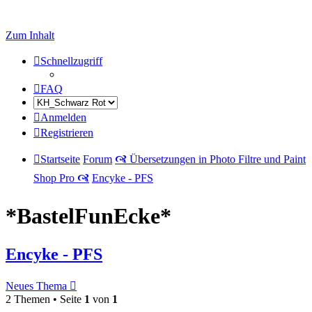
Zum Inhalt
Schnellzugriff
FAQ
Anmelden
Registrieren
Startseite
Forum
🙧 Übersetzungen in Photo Filtre und Paint
Shop Pro 🙧
Encyke - PFS
*BastelFunEcke*
Encyke - PFS
Neues Thema
2 Themen • Seite
1
von
1