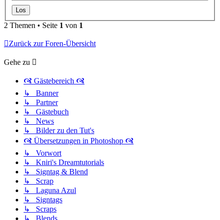
2 Themen • Seite
1
von
1
Zurück zur Foren-Übersicht
Gehe zu
🙧 Gästebereich 🙧
↳ Banner
↳ Partner
↳ Gästebuch
↳ News
↳ Bilder zu den Tut's
🙧 Übersetzungen in Photoshop 🙧
↳ Vorwort
↳ Kniri's Dreamtutorials
↳ Signtag & Blend
↳ Scrap
↳ Laguna Azul
↳ Signtags
↳ Scraps
↳ Blends