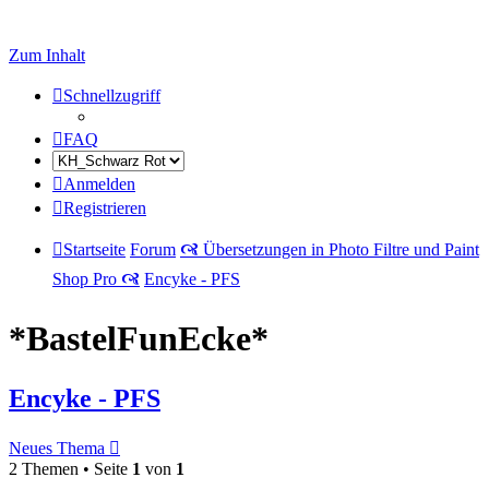
Zum Inhalt
Schnellzugriff
FAQ
Anmelden
Registrieren
Startseite
Forum
🙧 Übersetzungen in Photo Filtre und Paint
Shop Pro 🙧
Encyke - PFS
*BastelFunEcke*
Encyke - PFS
Neues Thema
2 Themen • Seite
1
von
1