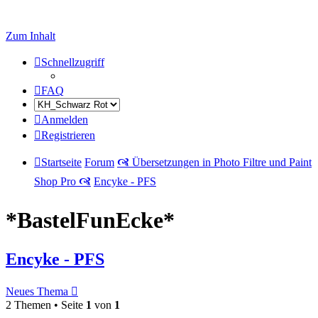
Zum Inhalt
Schnellzugriff
FAQ
Anmelden
Registrieren
Startseite
Forum
🙧 Übersetzungen in Photo Filtre und Paint
Shop Pro 🙧
Encyke - PFS
*BastelFunEcke*
Encyke - PFS
Neues Thema
2 Themen • Seite
1
von
1