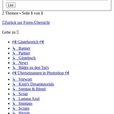
2 Themen • Seite
1
von
1
Zurück zur Foren-Übersicht
Gehe zu
🙧 Gästebereich 🙧
↳ Banner
↳ Partner
↳ Gästebuch
↳ News
↳ Bilder zu den Tut's
🙧 Übersetzungen in Photoshop 🙧
↳ Vorwort
↳ Kniri's Dreamtutorials
↳ Signtag & Blend
↳ Scrap
↳ Laguna Azul
↳ Signtags
↳ Scraps
↳ Blends