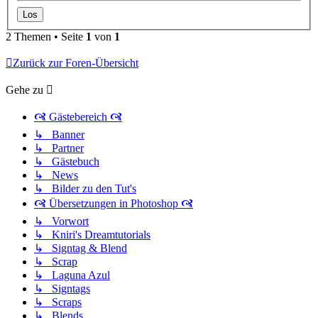
2 Themen • Seite
1
von
1
Zurück zur Foren-Übersicht
Gehe zu
🙧 Gästebereich 🙧
↳ Banner
↳ Partner
↳ Gästebuch
↳ News
↳ Bilder zu den Tut's
🙧 Übersetzungen in Photoshop 🙧
↳ Vorwort
↳ Kniri's Dreamtutorials
↳ Signtag & Blend
↳ Scrap
↳ Laguna Azul
↳ Signtags
↳ Scraps
↳ Blends