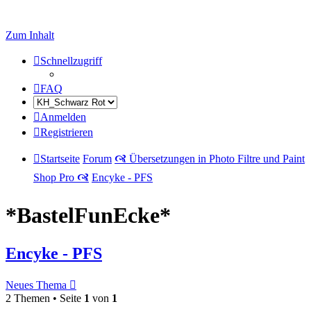
Zum Inhalt
Schnellzugriff
FAQ
Anmelden
Registrieren
Startseite
Forum
🙧 Übersetzungen in Photo Filtre und Paint
Shop Pro 🙧
Encyke - PFS
*BastelFunEcke*
Encyke - PFS
Neues Thema
2 Themen • Seite
1
von
1