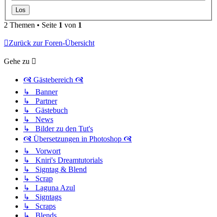
2 Themen • Seite
1
von
1
Zurück zur Foren-Übersicht
Gehe zu
🙧 Gästebereich 🙧
↳ Banner
↳ Partner
↳ Gästebuch
↳ News
↳ Bilder zu den Tut's
🙧 Übersetzungen in Photoshop 🙧
↳ Vorwort
↳ Kniri's Dreamtutorials
↳ Signtag & Blend
↳ Scrap
↳ Laguna Azul
↳ Signtags
↳ Scraps
↳ Blends