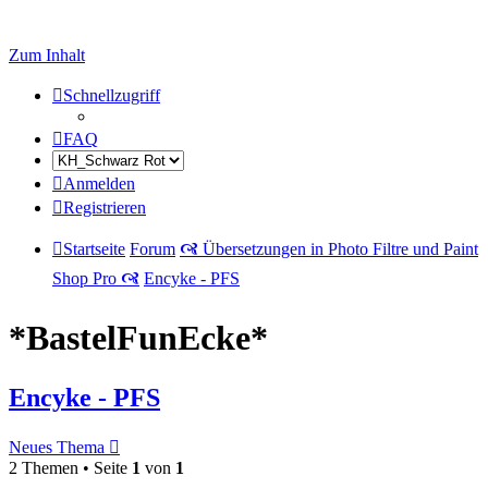
Zum Inhalt
Schnellzugriff
FAQ
Anmelden
Registrieren
Startseite
Forum
🙧 Übersetzungen in Photo Filtre und Paint
Shop Pro 🙧
Encyke - PFS
*BastelFunEcke*
Encyke - PFS
Neues Thema
2 Themen • Seite
1
von
1