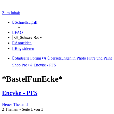
Zum Inhalt
Schnellzugriff
FAQ
Anmelden
Registrieren
Startseite
Forum
🙧 Übersetzungen in Photo Filtre und Paint
Shop Pro 🙧
Encyke - PFS
*BastelFunEcke*
Encyke - PFS
Neues Thema
2 Themen • Seite
1
von
1