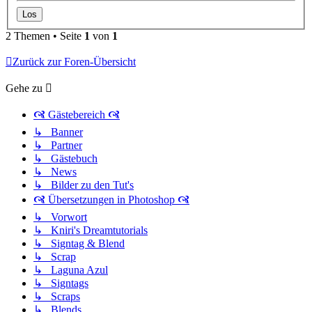
2 Themen • Seite
1
von
1
Zurück zur Foren-Übersicht
Gehe zu
🙧 Gästebereich 🙧
↳ Banner
↳ Partner
↳ Gästebuch
↳ News
↳ Bilder zu den Tut's
🙧 Übersetzungen in Photoshop 🙧
↳ Vorwort
↳ Kniri's Dreamtutorials
↳ Signtag & Blend
↳ Scrap
↳ Laguna Azul
↳ Signtags
↳ Scraps
↳ Blends