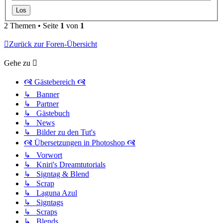
2 Themen • Seite
1
von
1
Zurück zur Foren-Übersicht
Gehe zu
🙧 Gästebereich 🙧
↳ Banner
↳ Partner
↳ Gästebuch
↳ News
↳ Bilder zu den Tut's
🙧 Übersetzungen in Photoshop 🙧
↳ Vorwort
↳ Kniri's Dreamtutorials
↳ Signtag & Blend
↳ Scrap
↳ Laguna Azul
↳ Signtags
↳ Scraps
↳ Blends