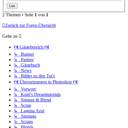
2 Themen • Seite
1
von
1
Zurück zur Foren-Übersicht
Gehe zu
🙧 Gästebereich 🙧
↳ Banner
↳ Partner
↳ Gästebuch
↳ News
↳ Bilder zu den Tut's
🙧 Übersetzungen in Photoshop 🙧
↳ Vorwort
↳ Kniri's Dreamtutorials
↳ Signtag & Blend
↳ Scrap
↳ Laguna Azul
↳ Signtags
↳ Scraps
↳ Blends